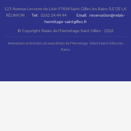
123 Avenue Leconte de Lisle 97434 Saint Gilles les Bains ÎLE DE LA
RÉUNION
Tel
0262 24 44 44
Email
reservation@relais-
hermitage-saintgilles.fr
© Copyright Relais de l'Hermitage Saint Gilles - 2026
Animations et Activités du mois Relais de l'Hermitage
Hôtel à Saint Gilles les
Bains